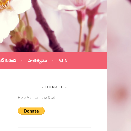
ైట్ గురించి
షా తత్వము
VJ-3
DONATE
Help Maintain the Site!
Search