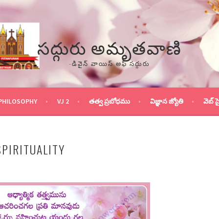
సద్గురు అమృతవాణి
-డివైన్ వాయిస్ అఫ్ సద్గురు
PHILOSOPHY
VJ 2
తత్వ ప్రబోధము
విజ్ఞాన జ్యోతి
వెబ్ స
SPIRITUALITY