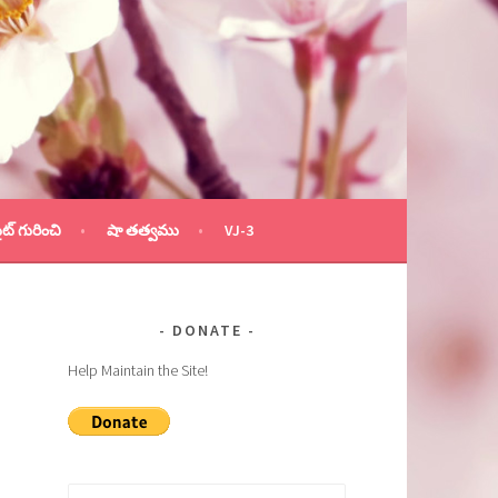
ైట్ గురించి
షా తత్వము
VJ-3
DONATE
Help Maintain the Site!
Search