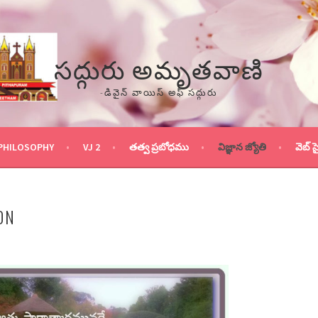
సద్గురు అమృతవాణి
-డివైన్ వాయిస్ అఫ్ సద్గురు
PHILOSOPHY
VJ 2
తత్వ ప్రబోధము
విజ్ఞాన జ్యోతి
వెబ్ స
ON