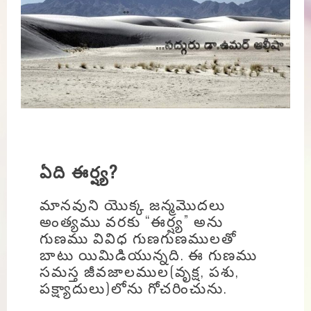
ఏది ఈర్ష్య?
మానవుని యొక్క జన్మమొదలు
అంత్యము వరకు “ఈర్ష్య” అను
గుణము వివిధ గుణగుణములతో
బాటు యిమిడియున్నది. ఈ గుణము
సమస్త జీవజాలముల(వృక్ష, పశు,
పక్ష్యాదులు)లోను గోచరించును.