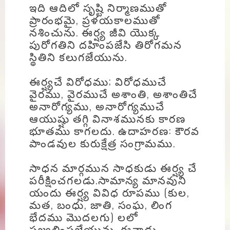
ఇది ఆదిలో సృష్టి నిర్మాణముతో
ప్రారంభమై, ప్రళయకాలముతో
‌నశించును. ఈర్ష్య జీవి యొక్క
పురోగతిని దహింపజేసి తిరోగమన
స్థితిని కలుగజేయును.
ఈర్ష్యచే విరోధము; విరోధముచే
వైరము, వైరముచే అశాంతి, అశాంతిచే
అనారోగ్యము, అనారోగ్యముచే
ఆయుష్షు తగ్గి వినాశమునకు కారణ
భూతము కాగలదు. ఉదాహరణ: కౌరవ
పాండవుల కురుక్షేత్ర సంగ్రామము.
సాధన మార్గమున సాధకుడు ఈర్ష్య చే
పరీక్షించగలడు.సామాన్య మానవుని
యందు ఈర్ష్య వివిధ రూపము (కుల,
మత, బంధు, జాతి, సంఘ, లింగ
భేదము మొదలగు) లలో
ప్రజ్వలింపజేయును. ఈనాడు