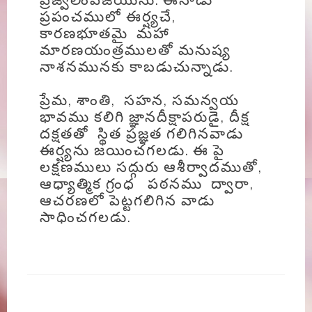
ప్రపంచములో ఈర్ష్యచే,
కారణభూతమై మహా
మారణయంత్రములతో మనుష్య
నాశనమునకు కాబడుచున్నాడు.
ప్రేమ, శాంతి, సహన, సమన్వయ
భావము కలిగి జ్ఞానదీక్షాపరుడై, దీక్ష
దక్షతతో స్థిత ప్రజ్ఞత గలిగినవాడు
ఈర్ష్యను జయించగలడు. ఈ పై
లక్షణములు సద్గురు ఆశీర్వాదముతో,
ఆధ్యాత్మిక గ్రంధ పఠనము ద్వారా,
ఆచరణలో పెట్టగలిగిన వాడు
సాధించగలడు.