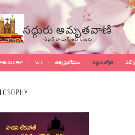
సద్గురు అమృతవాణి
-డివైన్ వాయిస్ అఫ్ సద్గురు
PHILOSOPHY
VJ 2
తత్వ ప్రబోధము
విజ్ఞాన జ్యోతి
వెబ్ స
ILOSOPHY