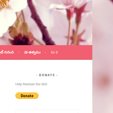
ైట్ గురించి
షా తత్వము
VJ-3
DONATE
Help Maintain the Site!
Search