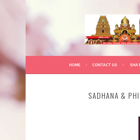
Skip
to
content
HOME
CONTACT US
SHA 
SADHANA & PH