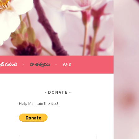
ైట్ గురించి
షా తత్వము
VJ-3
DONATE
Help Maintain the Site!
Search