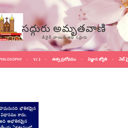
సద్గురు అమృతవాణి
-డివైన్ వాయిస్ అఫ్ సద్గురు
PHILOSOPHY
VJ 2
తత్వ ప్రబోధము
విజ్ఞాన జ్యోతి
వెబ్ స