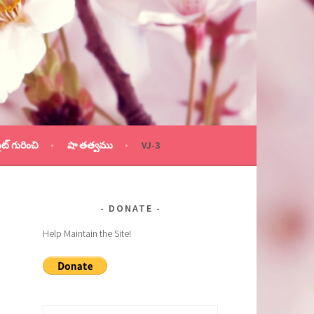
ైట్ గురించి
షా తత్వము
VJ-3
DONATE
Help Maintain the Site!
Search