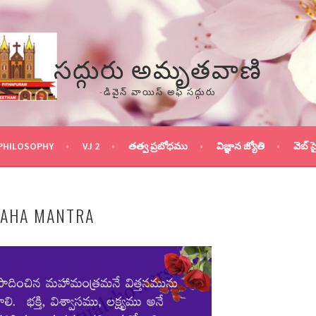
సద్గురు అమృతవాణి
-డివైన్ వాయిస్ అఫ్ సద్గురు
PHILOSOPHY
VJ 2
తత్వ ప్రబోధము
విజ్ఞాన జ్యోతి
వెబ్ స
MAHA MANTRA