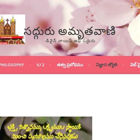
సద్గురు అమృతవాణి
-డివైన్ వాయిస్ అఫ్ సద్గురు
PHILOSOPHY
VJ 2
తత్వ ప్రబోధము
విజ్ఞాన జ్యోతి
వెబ్ స