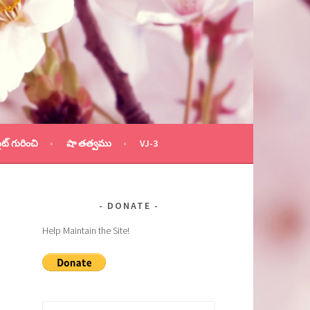
ైట్ గురించి
షా తత్వము
VJ-3
DONATE
Help Maintain the Site!
Search