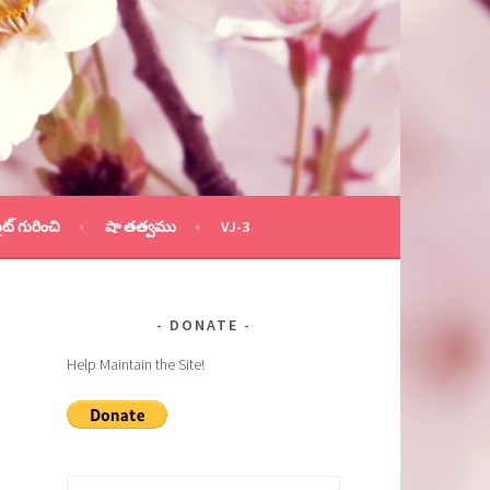
ైట్ గురించి
షా తత్వము
VJ-3
DONATE
Help Maintain the Site!
Search