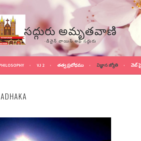
సద్గురు అమృతవాణి
-డివైన్ వాయిస్ అఫ్ సద్గురు
PHILOSOPHY
VJ 2
తత్వ ప్రబోధము
విజ్ఞాన జ్యోతి
వెబ్ స
SADHAKA