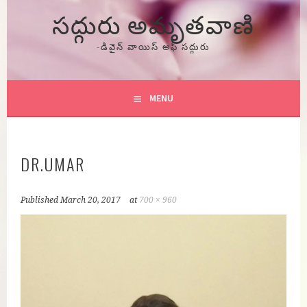
సద్గురు అమృతవాణి
-డివైన్ వాయిస్ అఫ్ సద్గురు
MENU
DR.UMAR
Published
March 20, 2017
at
700 × 960