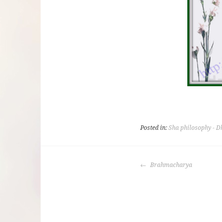
Posted in:
Sha philosophy - D
POST
Brahmacharya
NAVIGATION