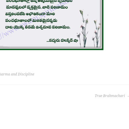
harma and Discipline
True Brahmachari