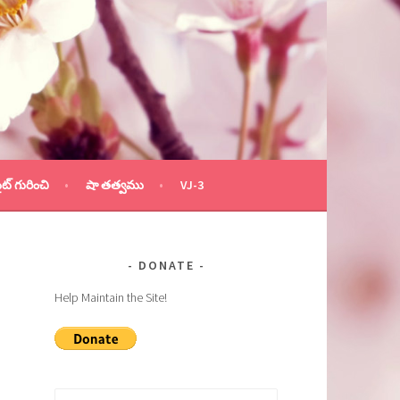
ైట్ గురించి
షా తత్వము
VJ-3
DONATE
Help Maintain the Site!
Search