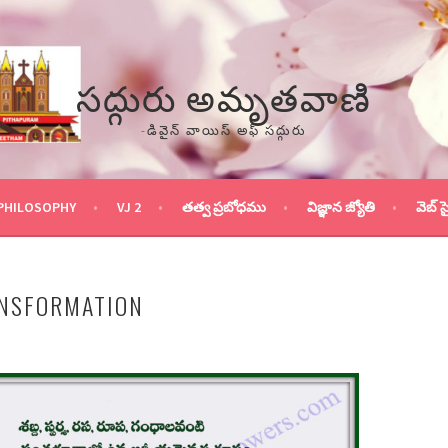
సద్గురు అమృతవాణి
-డివైన్ వాయిస్ అఫ్ సద్గురు
PHILOSOPHY
VJ 2
తత్వ ప్రబోధము
విజ్ఞాన జ్యోతి
వెబ్ స
ANSFORMATION